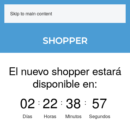
Skip to main content
MENÚ
SHOPPER
El nuevo shopper estará
disponible en:
0
2
2
2
3
8
5
7
:
:
:
Días
Horas
Minutos
Segundos