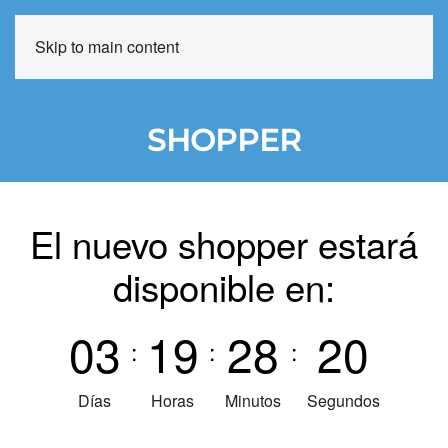
Skip to main content
MENÚ
SHOPPER
El nuevo shopper estará
disponible en:
0
3
1
9
2
8
2
0
:
:
:
Días
Horas
Minutos
Segundos